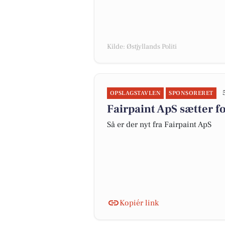
Kilde: Østjyllands Politi
OPSLAGSTAVLEN
SPONSORERET
Fairpaint ApS sætter f
Så er der nyt fra Fairpaint ApS
Kopiér link