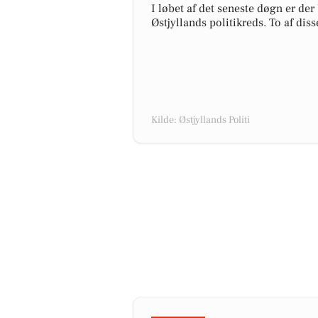
I løbet af det seneste døgn er der
Østjyllands politikreds. To af dis
Kilde: Østjyllands Politi