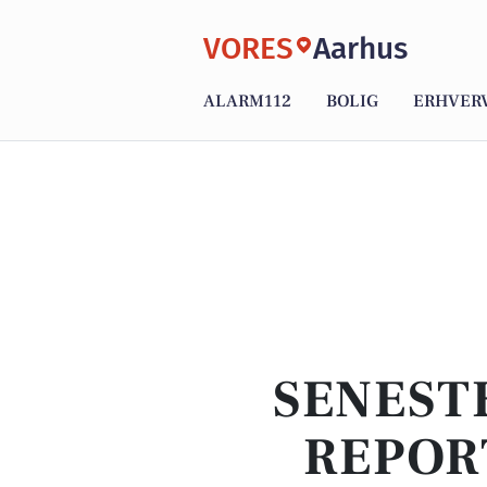
VORES
Aarhus
ALARM112
BOLIG
ERHVER
SENEST
REPOR