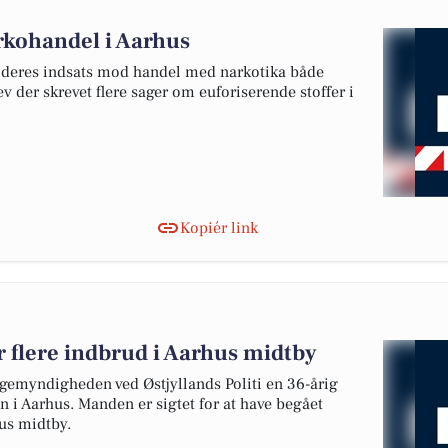
arkohandel i Aarhus
et deres indsats mod handel med narkotika både
v der skrevet flere sager om euforiserende stoffer i
Kopiér link
r flere indbrud i Aarhus midtby
agemyndigheden ved Østjyllands Politi en 36-årig
 i Aarhus. Manden er sigtet for at have begået
hus midtby.