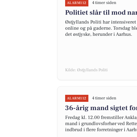
4 timer siden
ALARM112
Politiet slår til mod n
Østjyllands Politi har intensiver
online og på gaderne. Torsdag ble
det østjyske, herunder i Aarhus.
Kilde: Østjyllands Politi
4 timer siden
ALARM112
36-årig mand sigtet fo
Fredag kl. 12.00 fremstiller Ankl
mand i grundlovsforhør ved Retten
indbrud i flere forretninger i Aar