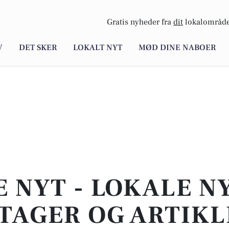
Gratis nyheder fra
dit
lokalområde
V
DET SKER
LOKALT NYT
MØD DINE NABOER
E NYT - LOKALE N
TAGER OG ARTIKL