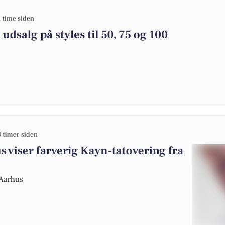
1 time siden
dsalg på styles til 50, 75 og 100
3 timer siden
s viser farverig Kayn-tatovering fra
 Aarhus