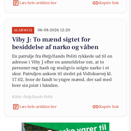
Læs hele artiklen her
Kopiér link
06-08-2026 12:20
ALARM112
Viby J: To mænd sigtet for
besiddelse af narko og våben
En patrulje fra Østjyllands Politi rykkede ud til en
adresse i Viby J efter en anmeldelse om, at to
personer røg hash og muligvis solgte narko i et
skur. Patruljen ankom til stedet på Vidtskuevej kl.
17.02, hvor de fandt to yngre mænd, der sad med
hver sin joint i hånden.
Kilde: Østjyllands Politi
Læs hele artiklen her
Kopiér link