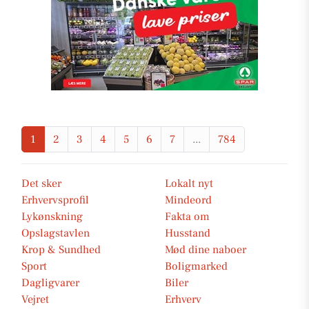
1
2
3
4
5
6
7
...
784
Det sker
Lokalt nyt
Erhvervsprofil
Mindeord
Lykønskning
Fakta om
Opslagstavlen
Husstand
Krop & Sundhed
Mød dine naboer
Sport
Boligmarked
Dagligvarer
Biler
Vejret
Erhverv