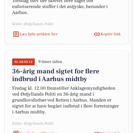
Torsdag blev der skrevet flere sager om
euforiserende stoffer i det østjyske, herunder i
Aarhus.
Kilde: Østjyllands Politi
Læs hele artiklen her
Kopiér link
9 timer siden
ALARM112
36-årig mand sigtet for flere
indbrud i Aarhus midtby
Fredag kl. 12.00 fremstiller Anklagemyndigheden
ved Østjyllands Politi en 36-årig mand i
grundlovsforhør ved Retten i Aarhus. Manden er
sigtet for at have begået indbrud i flere forretninger
i Aarhus midtby.
Kilde: Østjyllands Politi