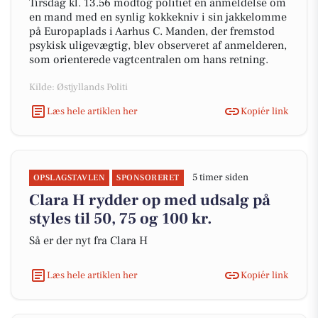
Tirsdag kl. 13.56 modtog politiet en anmeldelse om
en mand med en synlig kokkekniv i sin jakkelomme
på Europaplads i Aarhus C. Manden, der fremstod
psykisk uligevægtig, blev observeret af anmelderen,
som orienterede vagtcentralen om hans retning.
Kilde: Østjyllands Politi
Læs hele artiklen her
Kopiér link
5 timer siden
OPSLAGSTAVLEN
SPONSORERET
Clara H rydder op med udsalg på
styles til 50, 75 og 100 kr.
Så er der nyt fra Clara H
Læs hele artiklen her
Kopiér link