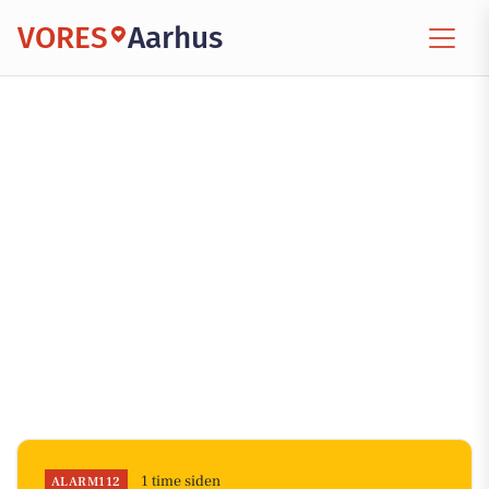
VORES
Aarhus
1 time siden
ALARM112