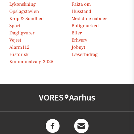
Lykønskning
Fakta om
Opslagstavlen
Husstand
Krop & Sundhed
Mød dine naboer
Sport
Boligmarked
Dagligvarer
Biler
Vejret
Erhverv
Alarm112
Jobnyt
Historisk
Læserbidrag
Kommunalvalg 2025
VORES
Aarhus