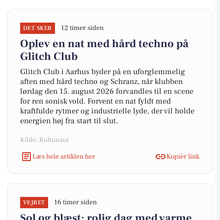
12 timer siden
DET SKER
Oplev en nat med hård techno på
Glitch Club
Glitch Club i Aarhus byder på en uforglemmelig
aften med hård techno og Schranz, når klubben
lørdag den 15. august 2026 forvandles til en scene
for ren sonisk vold. Forvent en nat fyldt med
kraftfulde rytmer og industrielle lyde, der vil holde
energien høj fra start til slut.
Kilde: Kultunaut
Læs hele artiklen her
Kopiér link
16 timer siden
VEJRET
Sol og blæst: rolig dag med varme