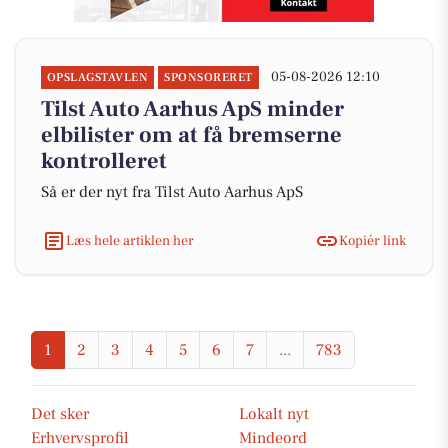
05-08-2026 12:10
OPSLAGSTAVLEN
SPONSORERET
Tilst Auto Aarhus ApS minder
elbilister om at få bremserne
kontrolleret
Så er der nyt fra Tilst Auto Aarhus ApS
Læs hele artiklen her
Kopiér link
1
2
3
4
5
6
7
...
783
Det sker
Lokalt nyt
Erhvervsprofil
Mindeord