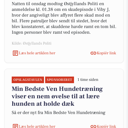
Natten til onsdag modtog Østjyllands Politi en
anmeldelse kl. 01.38 om en skudepisode i Viby J,
hvor der angiveligt blev affyret flere skud mod en
bil. Flere patruljer blev sendt til stedet, hvor det
blev konstateret, at skuddene havde ramt en tom bil.
Ingen personer blev ramt ved episoden.
Kilde: Østjyllands Politi
Læs hele artiklen her
Kopiér link
1 time siden
OPSLAGSTAVLEN
SPONSORERET
Min Bedste Ven Hundetræning
viser en nem øvelse til at lære
hunden at holde dæk
Så er der nyt fra Min Bedste Ven Hundetræning
Læs hele artiklen her
Kopiér link