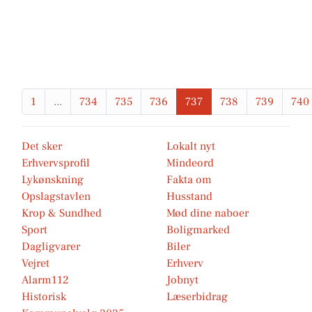
1
...
734
735
736
737
738
739
740
Det sker
Lokalt nyt
Erhvervsprofil
Mindeord
Lykønskning
Fakta om
Opslagstavlen
Husstand
Krop & Sundhed
Mød dine naboer
Sport
Boligmarked
Dagligvarer
Biler
Vejret
Erhverv
Alarm112
Jobnyt
Historisk
Læserbidrag