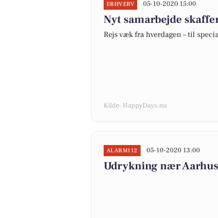
05-10-2020 15:00
ERHVERV
Nyt samarbejde skaffer
Rejs væk fra hverdagen – til spe
Kilde: HappyDays.nu
05-10-2020 13:00
ALARM112
Udrykning nær Aarhus,