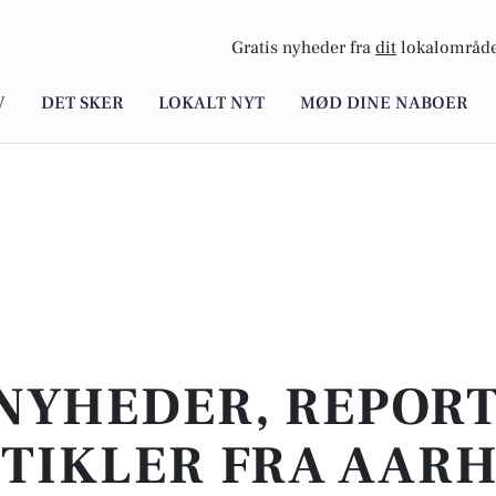
Gratis nyheder fra
dit
lokalområde
V
DET SKER
LOKALT NYT
MØD DINE NABOER
NYHEDER, REPOR
TIKLER FRA AAR