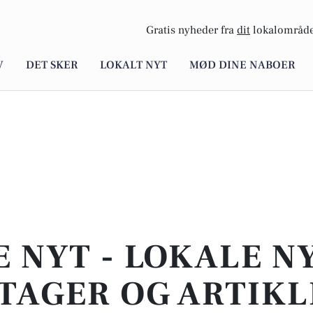
Gratis nyheder fra
dit
lokalområde
V
DET SKER
LOKALT NYT
MØD DINE NABOER
E NYT - LOKALE N
TAGER OG ARTIKL