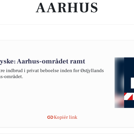
AARHUS
tjyske: Aarhus-området ramt
re indbrud i privat beboelse inden for Østjyllands
hus-området.
Kopiér link