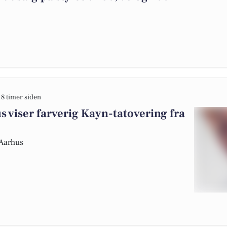
18 timer siden
s viser farverig Kayn-tatovering fra
 Aarhus