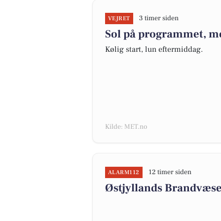
3 timer siden
VEJRET
Sol på programmet, me
Kølig start, lun eftermiddag.
Kilde: MET.no
12 timer siden
ALARM112
Østjyllands Brandvæse