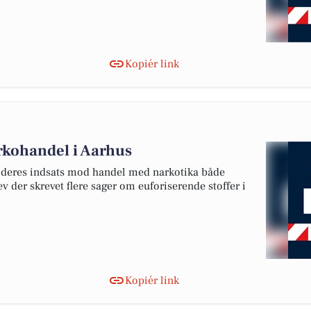
Kopiér link
arkohandel i Aarhus
et deres indsats mod handel med narkotika både
v der skrevet flere sager om euforiserende stoffer i
Kopiér link