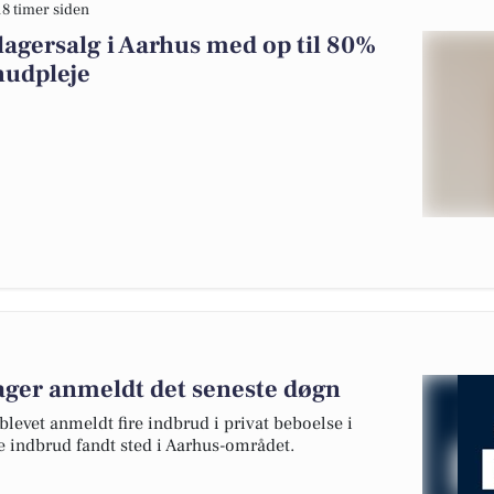
18 timer siden
agersalg i Aarhus med op til 80%
 hudpleje
ager anmeldt det seneste døgn
 blevet anmeldt fire indbrud i privat beboelse i
se indbrud fandt sted i Aarhus-området.