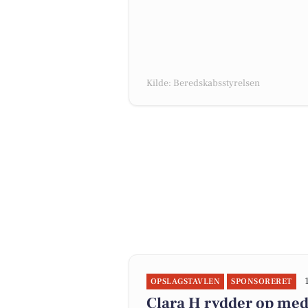
Kilde: Beredskabsstyrelsen
OPSLAGSTAVLEN
SPONSORERET
Clara H rydder op med u