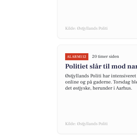
Kilde: Østjyllands Politi
20 timer siden
ALARM112
Politiet slår til mod n
Østjyllands Politi har intensiver
online og på gaderne. Torsdag ble
det østjyske, herunder i Aarhus.
Kilde: Østjyllands Politi