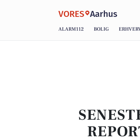
VORES
Aarhus
ALARM112
BOLIG
ERHVER
SENEST
REPOR