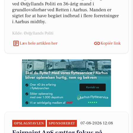
ved Østjyllands Politi en 36-årig mand i
grundlovsforhør ved Retten i Aarhus. Manden er
sigtet for at have begået indbrud i flere forretninger
i Aarhus midtby.
Kilde: Østjyllands Politi
Læs hele artiklen her
Kopiér link
07-08-2026 12:08
OPSLAGSTAVLEN
SPONSORERET
Fairpaint ApS sætter fokus på