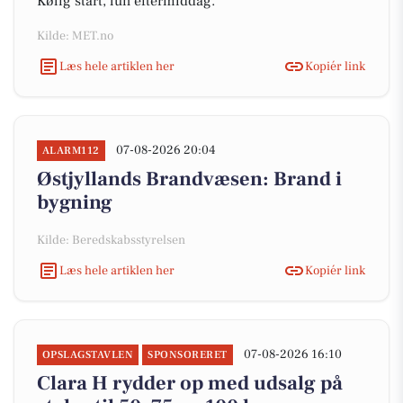
Kølig start, lun eftermiddag.
Kilde: MET.no
Læs hele artiklen her
Kopiér link
07-08-2026 20:04
ALARM112
Østjyllands Brandvæsen: Brand i
bygning
Kilde: Beredskabsstyrelsen
Læs hele artiklen her
Kopiér link
07-08-2026 16:10
OPSLAGSTAVLEN
SPONSORERET
Clara H rydder op med udsalg på