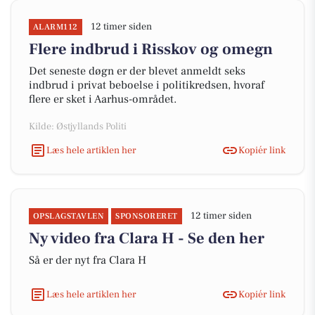
12 timer siden
ALARM112
Flere indbrud i Risskov og omegn
Det seneste døgn er der blevet anmeldt seks
indbrud i privat beboelse i politikredsen, hvoraf
flere er sket i Aarhus-området.
Kilde: Østjyllands Politi
Læs hele artiklen her
Kopiér link
12 timer siden
OPSLAGSTAVLEN
SPONSORERET
Ny video fra Clara H - Se den her
Så er der nyt fra Clara H
Læs hele artiklen her
Kopiér link