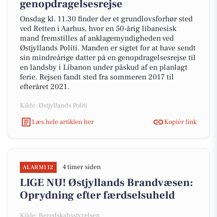
genopdragelsesrejse
Onsdag kl. 11.30 finder der et grundlovsforhør sted
ved Retten i Aarhus, hvor en 50-årig libanesisk
mand fremstilles af anklagemyndigheden ved
Østjyllands Politi. Manden er sigtet for at have sendt
sin mindreårige datter på en genopdragelsesrejse til
en landsby i Libanon under påskud af en planlagt
ferie. Rejsen fandt sted fra sommeren 2017 til
efteråret 2021.
Kilde: Østjyllands Politi
Læs hele artiklen her
Kopiér link
4 timer siden
ALARM112
LIGE NU! Østjyllands Brandvæsen:
Oprydning efter færdselsuheld
Kilde: Beredskabsstyrelsen