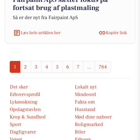
fortsat brug af plastmaling
Så er der nyt fra Fairpaint ApS
Læs hele artiklen her
Kopiér link
1
2
3
4
5
6
7
...
784
Det sker
Lokalt nyt
Erhvervsprofil
Mindeord
Lykønskning
Fakta om
Opslagstavlen
Husstand
Krop & Sundhed
Mød dine naboer
Sport
Boligmarked
Dagligvarer
Biler
Vejret
Erhverv