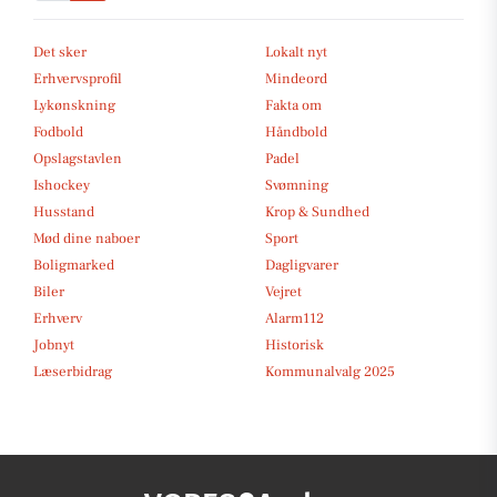
Det sker
Lokalt nyt
Erhvervsprofil
Mindeord
Lykønskning
Fakta om
Fodbold
Håndbold
Opslagstavlen
Padel
Ishockey
Svømning
Husstand
Krop & Sundhed
Mød dine naboer
Sport
Boligmarked
Dagligvarer
Biler
Vejret
Erhverv
Alarm112
Jobnyt
Historisk
Læserbidrag
Kommunalvalg 2025