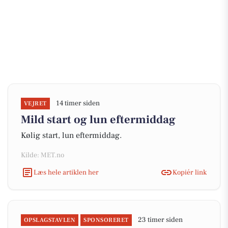
14 timer siden
VEJRET
Mild start og lun eftermiddag
Kølig start, lun eftermiddag.
Kilde: MET.no
Læs hele artiklen her
Kopiér link
23 timer siden
OPSLAGSTAVLEN
SPONSORERET