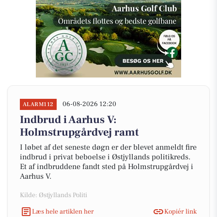
06-08-2026 12:20
ALARM112
Indbrud i Aarhus V:
Holmstrupgårdvej ramt
I løbet af det seneste døgn er der blevet anmeldt fire
indbrud i privat beboelse i Østjyllands politikreds.
Et af indbruddene fandt sted på Holmstrupgårdvej i
Aarhus V.
Kilde: Østjyllands Politi
Læs hele artiklen her
Kopiér link