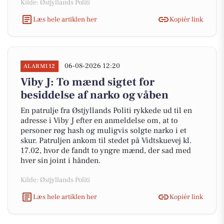
Kilde: Østjyllands Politi
Læs hele artiklen her
Kopiér link
06-08-2026 12:20
ALARM112
Viby J: To mænd sigtet for
besiddelse af narko og våben
En patrulje fra Østjyllands Politi rykkede ud til en
adresse i Viby J efter en anmeldelse om, at to
personer røg hash og muligvis solgte narko i et
skur. Patruljen ankom til stedet på Vidtskuevej kl.
17.02, hvor de fandt to yngre mænd, der sad med
hver sin joint i hånden.
Kilde: Østjyllands Politi
Læs hele artiklen her
Kopiér link