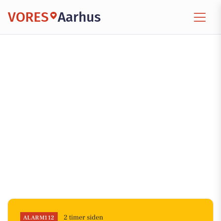
VORES
Aarhus
2 timer siden
ALARM112