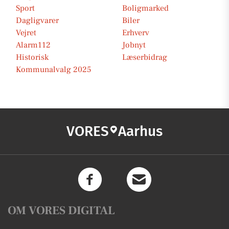
Sport
Boligmarked
Dagligvarer
Biler
Vejret
Erhverv
Alarm112
Jobnyt
Historisk
Læserbidrag
Kommunalvalg 2025
VORES
Aarhus
OM VORES DIGITAL