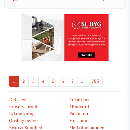
1
2
3
4
5
6
7
...
785
Det sker
Lokalt nyt
Erhvervsprofil
Mindeord
Lykønskning
Fakta om
Opslagstavlen
Husstand
Krop & Sundhed
Mød dine naboer