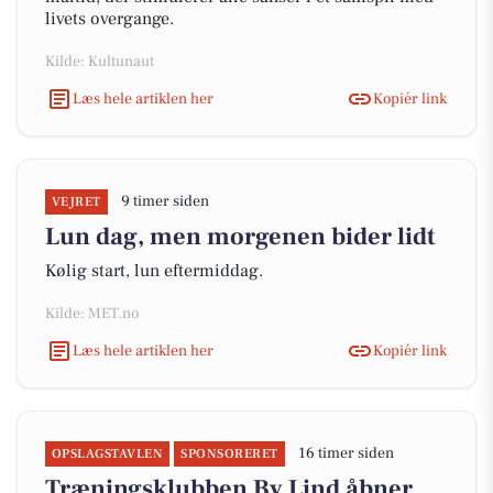
livets overgange.
Kilde: Kultunaut
Læs hele artiklen her
Kopiér link
9 timer siden
VEJRET
Lun dag, men morgenen bider lidt
Kølig start, lun eftermiddag.
Kilde: MET.no
Læs hele artiklen her
Kopiér link
16 timer siden
OPSLAGSTAVLEN
SPONSORERET
Træningsklubben By Lind åbner