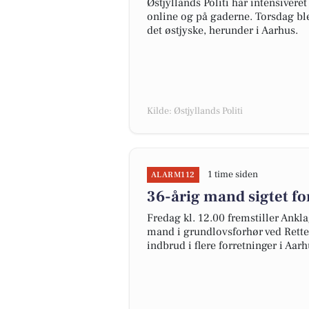
Østjyllands Politi har intensiver
online og på gaderne. Torsdag ble
det østjyske, herunder i Aarhus.
Kilde: Østjyllands Politi
1 time siden
ALARM112
36-årig mand sigtet fo
Fredag kl. 12.00 fremstiller Ankl
mand i grundlovsforhør ved Retten
indbrud i flere forretninger i Aar