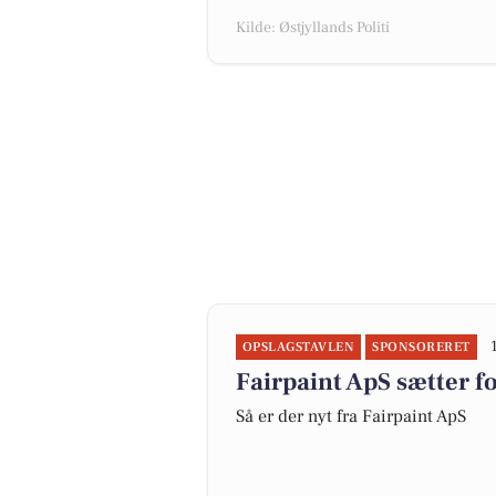
Kilde: Østjyllands Politi
OPSLAGSTAVLEN
SPONSORERET
Fairpaint ApS sætter f
Så er der nyt fra Fairpaint ApS