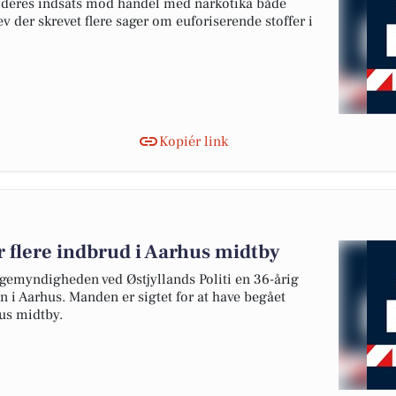
et deres indsats mod handel med narkotika både
v der skrevet flere sager om euforiserende stoffer i
Kopiér link
r flere indbrud i Aarhus midtby
agemyndigheden ved Østjyllands Politi en 36-årig
 i Aarhus. Manden er sigtet for at have begået
hus midtby.