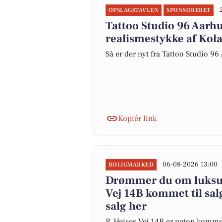
OPSLAGSTAVLEN
SPONSORERET
Tattoo Studio 96 Aarhu
realismestykke af Kol
Så er der nyt fra Tattoo Studio 96
Kopiér link
06-08-2026 13:00
BOLIGMARKED
Drømmer du om luksus?
Vej 14B kommet til salg
salg her
P. Heises Vej 14B er netop kommet 