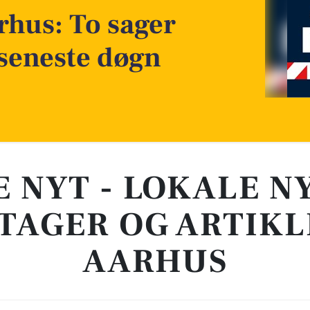
rhus: To sager
seneste døgn
E NYT - LOKALE N
TAGER OG ARTIKL
AARHUS