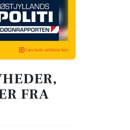
Læs hele artiklen her
YHEDER,
ER FRA