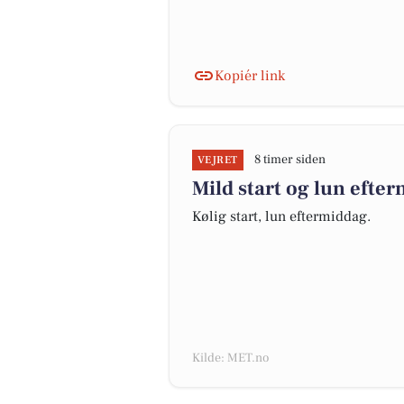
Kopiér link
8 timer siden
VEJRET
Mild start og lun efte
Kølig start, lun eftermiddag.
Kilde: MET.no