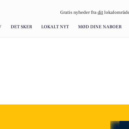
Gratis nyheder fra
dit
lokalområde
V
DET SKER
LOKALT NYT
MØD DINE NABOER