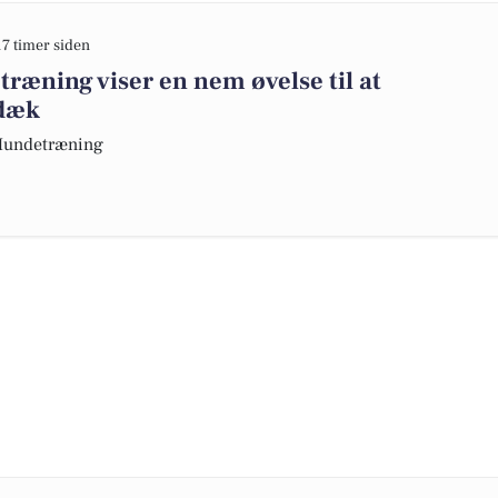
17 timer siden
ræning viser en nem øvelse til at
 dæk
 Hundetræning