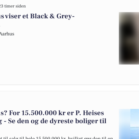
23 timer siden
s viser et Black & Grey-
a
 Aarhus
 For 15.500.000 kr er P. Heises
 - Se den og de dyreste boliger til
til salg til hele 15.500.000 kr, hvilket gør den til en