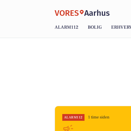
VORES
Aarhus
ALARM112
BOLIG
ERHVER
1 time siden
ALARM112