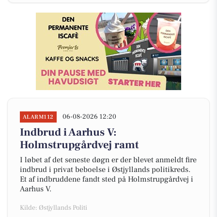
06-08-2026 12:20
ALARM112
Indbrud i Aarhus V:
Holmstrupgårdvej ramt
I løbet af det seneste døgn er der blevet anmeldt fire
indbrud i privat beboelse i Østjyllands politikreds.
Et af indbruddene fandt sted på Holmstrupgårdvej i
Aarhus V.
Kilde: Østjyllands Politi