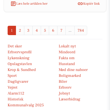
Læs hele artiklen her
Kopiér link
1
2
3
4
5
6
7
...
784
Det sker
Lokalt nyt
Erhvervsprofil
Mindeord
Lykønskning
Fakta om
Opslagstavlen
Husstand
Krop & Sundhed
Mød dine naboer
Sport
Boligmarked
Dagligvarer
Biler
Vejret
Erhverv
Alarm112
Jobnyt
Historisk
Læserbidrag
Kommunalvalg 2025