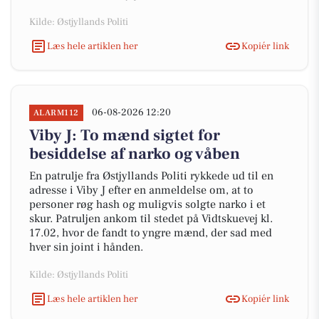
Kilde: Østjyllands Politi
Læs hele artiklen her
Kopiér link
06-08-2026 12:20
ALARM112
Viby J: To mænd sigtet for
besiddelse af narko og våben
En patrulje fra Østjyllands Politi rykkede ud til en
adresse i Viby J efter en anmeldelse om, at to
personer røg hash og muligvis solgte narko i et
skur. Patruljen ankom til stedet på Vidtskuevej kl.
17.02, hvor de fandt to yngre mænd, der sad med
hver sin joint i hånden.
Kilde: Østjyllands Politi
Læs hele artiklen her
Kopiér link