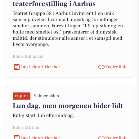
teaterforestilling i Aarhus
Teatret Gruppe 38 i Aarhus inviterer til en unik
sanseoplevelse, hvor mad, musik og fortællinger
smelter sammen. Forestillingen "I 9. epistler og en
bolle med smeltet ost" præsenterer et dionysisk
måltid, der stimulerer alle sanser i et samspil med
livets overgange.
Kilde: Kultunaut
Læs hele artiklen her
Kopiér link
9 timer siden
VEJRET
Lun dag, men morgenen bider lidt
Kølig start, lun eftermiddag.
Kilde: MET.no
Læs hele artiklen her
Kopiér link