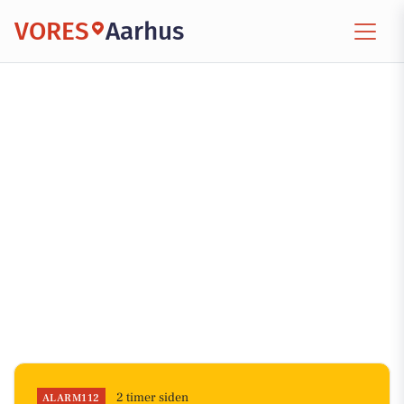
VORES
Aarhus
2 timer siden
ALARM112