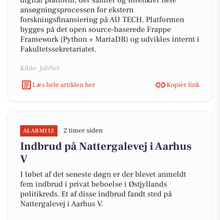
digital platform, der samler og forenkler hele
ansøgningsprocessen for ekstern
forskningsfinansiering på AU TECH. Platformen
bygges på det open source-baserede Frappe
Framework (Python + MariaDB) og udvikles internt i
Fakultetssekretariatet.
Kilde: JobNet
Læs hele artiklen her
Kopiér link
2 timer siden
ALARM112
Indbrud på Nattergalevej i Aarhus
V
I løbet af det seneste døgn er der blevet anmeldt
fem indbrud i privat beboelse i Østjyllands
politikreds. Et af disse indbrud fandt sted på
Nattergalevej i Aarhus V.