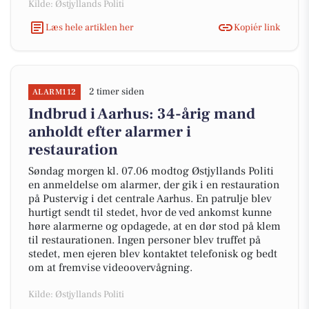
Kilde: Østjyllands Politi
Læs hele artiklen her
Kopiér link
2 timer siden
ALARM112
Indbrud i Aarhus: 34-årig mand
anholdt efter alarmer i
restauration
Søndag morgen kl. 07.06 modtog Østjyllands Politi
en anmeldelse om alarmer, der gik i en restauration
på Pustervig i det centrale Aarhus. En patrulje blev
hurtigt sendt til stedet, hvor de ved ankomst kunne
høre alarmerne og opdagede, at en dør stod på klem
til restaurationen. Ingen personer blev truffet på
stedet, men ejeren blev kontaktet telefonisk og bedt
om at fremvise videoovervågning.
Kilde: Østjyllands Politi