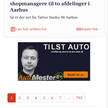
shopmanagere til to afdelinger i
Aarhus
Så er der nyt fra Tattoo Studio 96 Aarhus
Læs hele artiklen her
Kopiér link
1
2
3
4
5
6
7
...
785