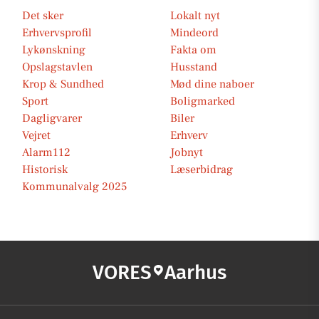
Det sker
Lokalt nyt
Erhvervsprofil
Mindeord
Lykønskning
Fakta om
Opslagstavlen
Husstand
Krop & Sundhed
Mød dine naboer
Sport
Boligmarked
Dagligvarer
Biler
Vejret
Erhverv
Alarm112
Jobnyt
Historisk
Læserbidrag
Kommunalvalg 2025
VORES
Aarhus