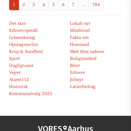
1
2
3
4
5
6
7
...
784
Det sker
Lokalt nyt
Erhvervsprofil
Mindeord
Lykønskning
Fakta om
Opslagstavlen
Husstand
Krop & Sundhed
Mød dine naboer
Sport
Boligmarked
Dagligvarer
Biler
Vejret
Erhverv
Alarm112
Jobnyt
Historisk
Læserbidrag
Kommunalvalg 2025
VORES
Aarhus