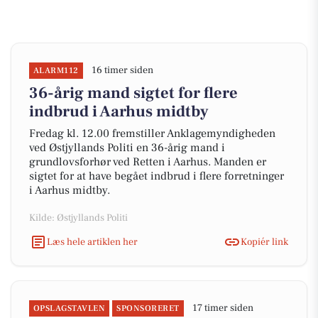
16 timer siden
ALARM112
36-årig mand sigtet for flere
indbrud i Aarhus midtby
Fredag kl. 12.00 fremstiller Anklagemyndigheden
ved Østjyllands Politi en 36-årig mand i
grundlovsforhør ved Retten i Aarhus. Manden er
sigtet for at have begået indbrud i flere forretninger
i Aarhus midtby.
Kilde: Østjyllands Politi
Læs hele artiklen her
Kopiér link
17 timer siden
OPSLAGSTAVLEN
SPONSORERET