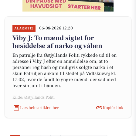
06-08-2026 12:20
ALARM112
Viby J: To mænd sigtet for
besiddelse af narko og våben
En patrulje fra Østjyllands Politi rykkede ud til en
adresse i Viby J efter en anmeldelse om, at to
personer røg hash og muligvis solgte narko i et
skur. Patruljen ankom til stedet på Vidtskuevej kl.
17.02, hvor de fandt to yngre mænd, der sad med
hver sin joint i hånden.
Kilde: Østjyllands Politi
Læs hele artiklen her
Kopiér link