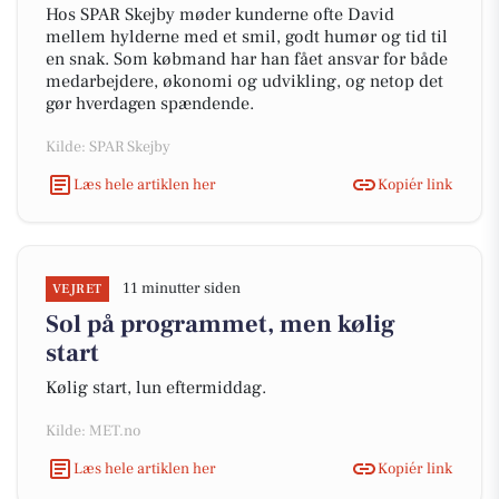
Hos SPAR Skejby møder kunderne ofte David
mellem hylderne med et smil, godt humør og tid til
en snak. Som købmand har han fået ansvar for både
medarbejdere, økonomi og udvikling, og netop det
gør hverdagen spændende.
Kilde: SPAR Skejby
Læs hele artiklen her
Kopiér link
11 minutter siden
VEJRET
Sol på programmet, men kølig
start
Kølig start, lun eftermiddag.
Kilde: MET.no
Læs hele artiklen her
Kopiér link