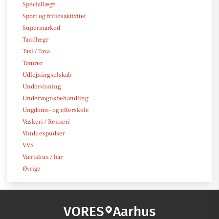
Speciallæge
Sport og fritidsaktivitet
Supermarked
Tandlæge
Taxi / Taxa
Tømrer
Udlejningselskab
Undervisning
Undervognsbehandling
Ungdoms- og efterskole
Vaskeri / Renseri
Vinduespudser
VVS
Værtshus / bar
Øvrige
VORES
Aarhus