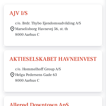
AJV I/S
c/o. Brdr. Thybo Ejendomsudvikling A/S
Marselisborg Havnevej 56, st. th
8000 Aarhus C
AKTIESELSKABET HAVNEINVEST
c/o. Hommelhoff Group A/S
Helga Pedersens Gade 63
8000 Aarhus C
Allerød Downtown ApS