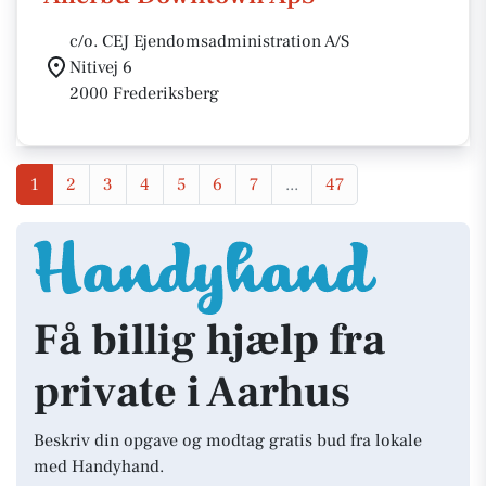
c/o. CEJ Ejendomsadministration A/S
Nitivej 6
2000 Frederiksberg
1
2
3
4
5
6
7
...
47
Få billig hjælp fra
private i Aarhus
Beskriv din opgave og modtag gratis bud fra lokale
med Handyhand.