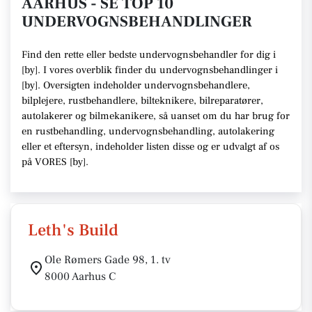
AARHUS - SE TOP 10
UNDERVOGNSBEHANDLINGER
Find den rette
eller bedste undervognsbehandler
for dig i
[
by
]. I vores overblik finder du undervognsbehandlinger i
[
by
].
Oversigten indeholder undervognsbehandlere,
bilplejere, rustbehandlere, bilteknikere, bilreparatører,
autolakerer og bilmekanikere
, så uanset om du har brug for
en rustbehandling, undervognsbehandling, autolakering
eller et eftersyn,
indeholder listen disse
og er udvalgt af os
på VORES [
by
]
.
Leth's Build
Ole Rømers Gade 98, 1. tv
8000 Aarhus C