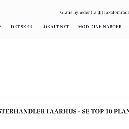
Gratis nyheder fra
dit
lokalområde
V
DET SKER
LOKALT NYT
MØD DINE NABOER
TERHANDLER I AARHUS - SE TOP 10 PLA