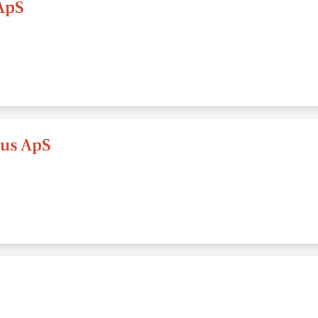
ApS
hus ApS