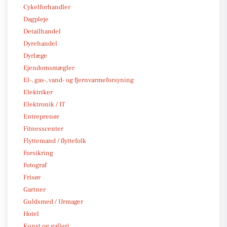
Cykelforhandler
Dagpleje
Detailhandel
Dyrehandel
Dyrlæge
Ejendomsmægler
El-, gas-, vand- og fjernvarmeforsyning
Elektriker
Elektronik / IT
Entreprenør
Fitnesscenter
Flyttemand / flyttefolk
Forsikring
Fotograf
Frisør
Gartner
Guldsmed / Urmager
Hotel
Kunst og galleri