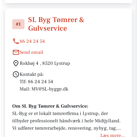
SL Byg Tømrer &
#1
Gulvservice
86 24 24 54
Send email
Rokhøj 4 , 8520 Lystrup
Kontakt på:
Tlf: 86 24 24 54
Mail: MV@SL-bygge.dk
Om SL Byg Tømrer & Gulvservice:
SL-Byg er et lokalt tømrerfirma i Lystrup, der
tilbyder professionelt håndværk i hele Midtjylland.
Vi udfører tømrerarbejde, renovering, nybyg, tag,
gulv, isolering og tilbygning for private og erhverv.
Læs mere...