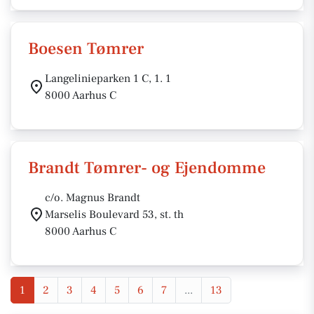
Boesen Tømrer
Langelinieparken 1 C, 1. 1
8000 Aarhus C
Brandt Tømrer- og Ejendomme
c/o. Magnus Brandt
Marselis Boulevard 53, st. th
8000 Aarhus C
1
2
3
4
5
6
7
...
13