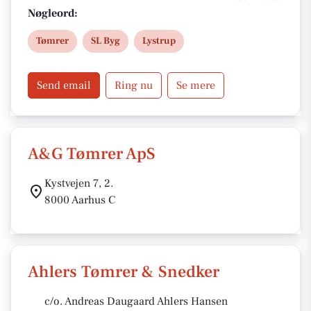
Med fokus på kvalitet og kundens behov leverer vi
Nøgleord:
solide løsninger med garanti og høj faglighed.
Tømrer
SL Byg
Lystrup
Send email
Ring nu
Se mere
A&G Tømrer ApS
Kystvejen 7, 2.
8000 Aarhus C
Ahlers Tømrer & Snedker
c/o. Andreas Daugaard Ahlers Hansen