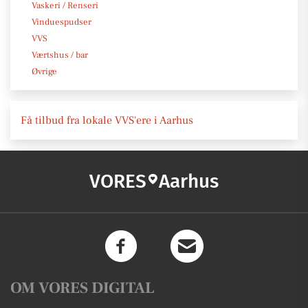
Vaskeri / Renseri
Vinduespudser
VVS
Værtshus / bar
Øvrige
Få tilbud fra lokale VVS'ere i Aarhus
VORES
Aarhus
OM VORES DIGITAL