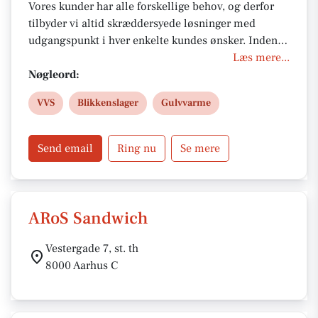
Vores kunder har alle forskellige behov, og derfor
tilbyder vi altid skræddersyede løsninger med
udgangspunkt i hver enkelte kundes ønsker. Inden vi
går i gang, forventningsafstemmer vi med dig, så vi
Læs mere...
kan levere et resultat, der lever op til dine
Nøgleord:
forventninger.
VVS
Blikkenslager
Gulvvarme
Send email
Ring nu
Se mere
ARoS Sandwich
Vestergade 7, st. th
8000 Aarhus C