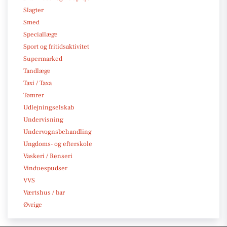
Slagter
Smed
Speciallæge
Sport og fritidsaktivitet
Supermarked
Tandlæge
Taxi / Taxa
Tømrer
Udlejningselskab
Undervisning
Undervognsbehandling
Ungdoms- og efterskole
Vaskeri / Renseri
Vinduespudser
VVS
Værtshus / bar
Øvrige