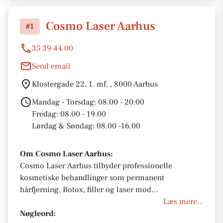
Cosmo Laser Aarhus
#1
35 39 44 00
Send email
Klostergade 22, 1. mf. , 8000 Aarhus
Mandag - Torsdag: 08.00 - 20:00
Fredag: 08.00 - 19.00
Lørdag & Søndag: 08.00 -16.00
Om Cosmo Laser Aarhus:
Cosmo Laser Aarhus tilbyder professionelle
kosmetiske behandlinger som permanent
hårfjerning, Botox, filler og laser mod
karsprængninger og pigmentforandringer. Klinikken
Læs mere...
er centralt beliggende og let tilgængelig med både
Nøgleord: