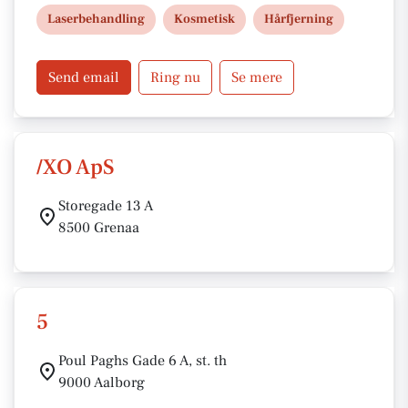
bil og offentlig transport. Book en gratis
Laserbehandling
Kosmetisk
Hårfjerning
konsultation og få personlig rådgivning af erfarne
behandlere.
Send email
Ring nu
Se mere
/XO ApS
Storegade 13 A
8500 Grenaa
5
Poul Paghs Gade 6 A, st. th
9000 Aalborg