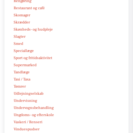
Rengøring
Restaurant og café
Skomager
Skrædder
Skønheds- og hudpleje
Slagter
Smed
Speciallæge
Sport og fritidsaktivitet
Supermarked
Tandlæge
Taxi / Taxa
Tømrer
Udlejningselskab
Undervisning
Undervognsbehandling
Ungdoms- og efterskole
Vaskeri / Renseri
Vinduespudser