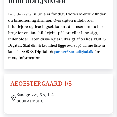
10 BILUDLEJNINGER
Biludlejer for dig. I vores overblik finder
Find den rette
du biludlejningsfirmaer.
Oversigten indeholder
biludlejere og leasingselskaber så uanset om du har
brug for en
låne bil, lejebil på kort eller lang sigt,
indeholder listen disse
og er udvalgt af os hos VORES
Digital.
Skal din virksomhed ligge
øverst på denne liste så
VORES Digital
på
for
kontakt
partner@voresdigital.dk
mere information.
AEOESTERGAARD I/S
Sandgravvej 5 A, 1. 4
8000 Aarhus C