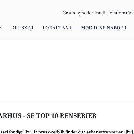
Gratis nyheder fra
dit
lokalområde
V
DET SKER
LOKALT NYT
MØD DINE NABOER
AARHUS - SE TOP 10 RENSERIER
eri for dig i [
by
]. I vores overblik finder du vaskerier/renserier i [
by
].