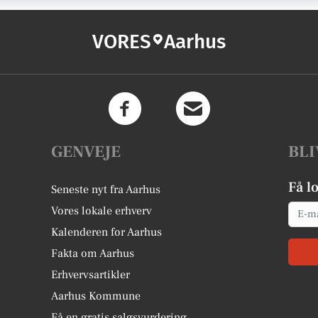
VORES
Aarhus
GENVEJE
BLI
Få l
Seneste nyt fra Aarhus
Email
Vores lokale erhverv
Kalenderen for Aarhus
Fakta om Aarhus
Erhvervsartikler
Aarhus Kommune
Få en gratis salgsvurdering