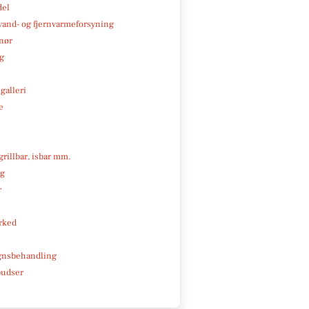
del
, vand- og fjernvarmeforsyning
nør
ng
galleri
e
 grillbar, isbar mm.
ng
r
rked
gnsbehandling
pudser