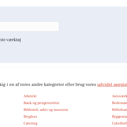
nte værktøj
kig i en af vores andre kategorier eller brug vores
udvidet søgni
Arkitekt
Autoværk
Bank og pengeinstitut
Bedema
Bibliotek, arkiv og museum
Bilforha
Bryghus
Byggemar
Catering
Cykelfor