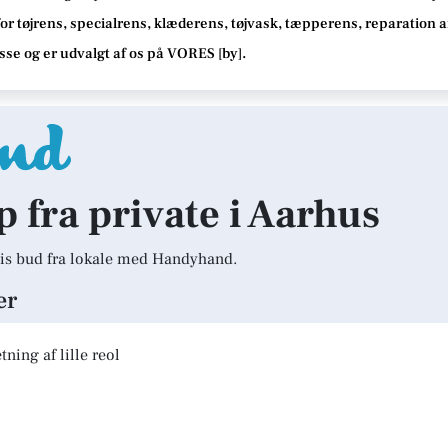
or tøjrens, specialrens, klæderens, tøjvask, tæpperens, reparation af t
isse
og er udvalgt af os på VORES [
by
]
.
p fra private i Aarhus
is bud fra lokale med Handyhand.
er
ning af lille reol