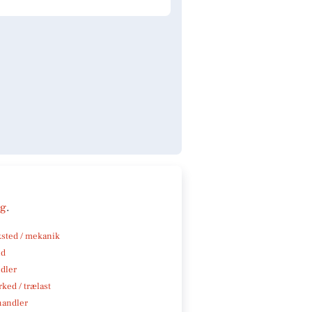
ng
.
sted / mekanik
nd
ndler
ked / trælast
handler