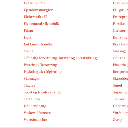
Detailhandel
Dyrehan
Ejendomsmægler
El-, gas-
Elektronik / IT
Entrepre
Flyttemand / flyttefolk
Forsikri
Frisør
Gartner
Hotel
Kunst og 
Køkkenforhandler
Køreskol
Maler
Massage
Offentlig forvaltning, forsvar og socialsikring
Optiker
Piercing / Tatovering
Pizzeria,
Psykologisk rådgivning
Rengøri
Skomager
Skrædde
Slagter
Smed
Sport og fritidsaktivitet
Superma
Taxi / Taxa
Tømrer
Undervisning
Undervo
Vaskeri / Renseri
Vindues
Værtshus / bar
Øvrige