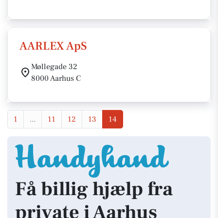
AARLEX ApS
Møllegade 32
8000 Aarhus C
1
...
11
12
13
14
Få billig hjælp fra
private i Aarhus