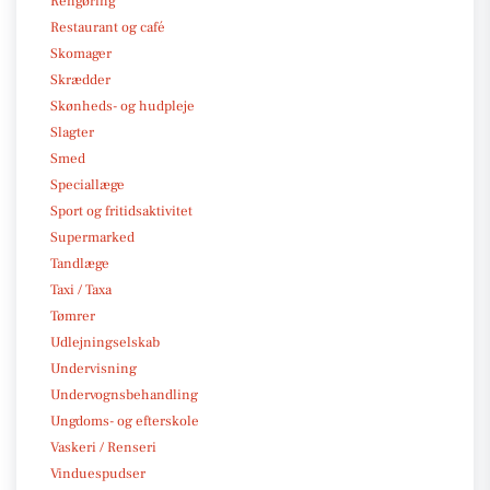
Rengøring
Restaurant og café
Skomager
Skrædder
Skønheds- og hudpleje
Slagter
Smed
Speciallæge
Sport og fritidsaktivitet
Supermarked
Tandlæge
Taxi / Taxa
Tømrer
Udlejningselskab
Undervisning
Undervognsbehandling
Ungdoms- og efterskole
Vaskeri / Renseri
Vinduespudser