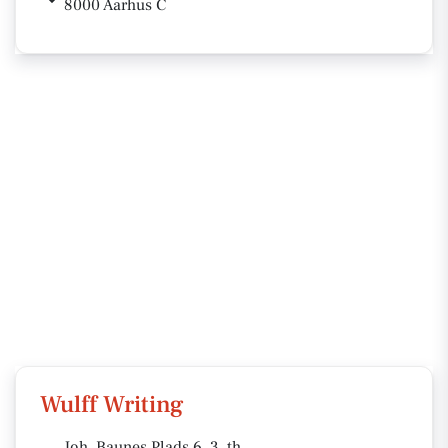
8000 Aarhus C
Wulff Writing
Joh. Baunes Plads 6, 3. th