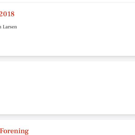
 2018
m Larsen
 Forening