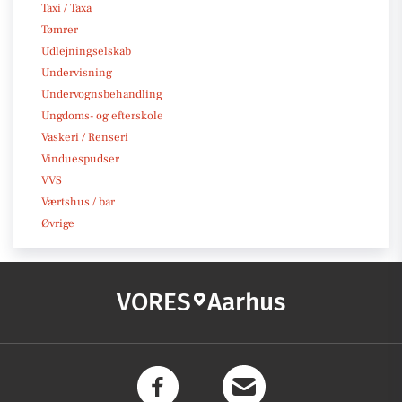
Taxi / Taxa
Tømrer
Udlejningselskab
Undervisning
Undervognsbehandling
Ungdoms- og efterskole
Vaskeri / Renseri
Vinduespudser
VVS
Værtshus / bar
Øvrige
VORES
Aarhus