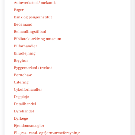
Autoværksted / mekanik
Bager
Bank og pengeinstitut
Bedemand
Behandlingstilbud
Bibliotek, arkiv og museum
Bilforhandler
Biludlejning
Bryghus
Byggemarked / trælast
Børnehave
Catering
Cykelforhandler
Dagpleje
Detailhandel
Dyrehandel
Dyrlæge
Ejendomsmægler
El-, gas-, vand- og fjernvarmeforsyning