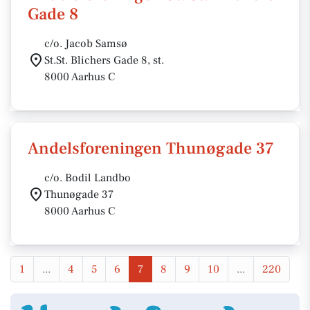
Gade 8
c/o. Jacob Samsø
St.St. Blichers Gade 8, st.
8000 Aarhus C
Andelsforeningen Thunøgade 37
c/o. Bodil Landbo
Thunøgade 37
8000 Aarhus C
1
...
4
5
6
7
8
9
10
...
220