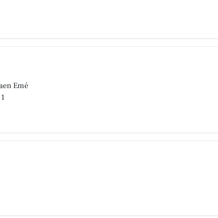
 Aaen Emé
 1