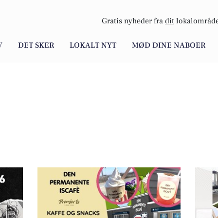
Gratis nyheder fra
dit
lokalområde
V
DET SKER
LOKALT NYT
MØD DINE NABOER