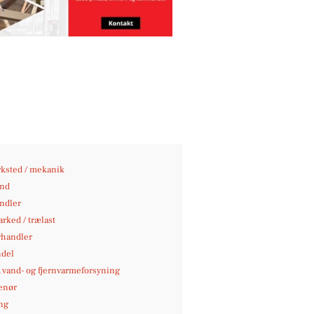
ksted / mekanik
nd
andler
rked / trælast
rhandler
del
-, vand- og fjernvarmeforsyning
enør
ng