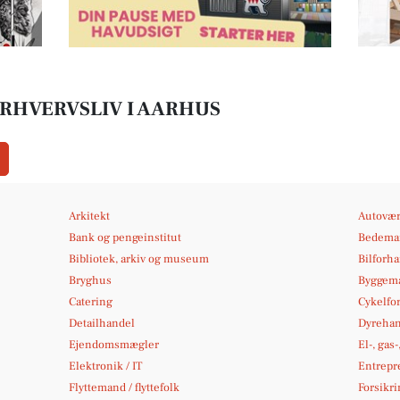
ERHVERVSLIV I AARHUS
Arkitekt
Autovær
Bank og pengeinstitut
Bedema
Bibliotek, arkiv og museum
Bilforh
Bryghus
Byggema
Catering
Cykelfo
Detailhandel
Dyrehan
Ejendomsmægler
El-, gas
Elektronik / IT
Entrepr
Flyttemand / flyttefolk
Forsikri