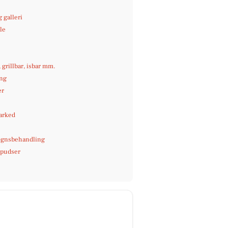
 galleri
le
e
, grillbar, isbar mm.
ng
er
arked
gnsbehandling
pudser