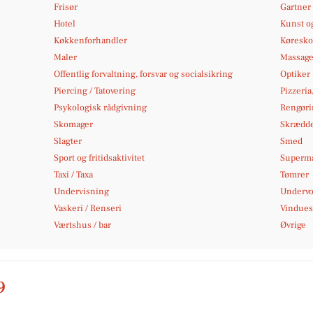
Frisør
Gartner
Hotel
Kunst og
Køkkenforhandler
Køresko
Maler
Massag
Offentlig forvaltning, forsvar og socialsikring
Optiker
Piercing / Tatovering
Pizzeria
Psykologisk rådgivning
Rengøri
Skomager
Skrædd
Slagter
Smed
Sport og fritidsaktivitet
Superm
Taxi / Taxa
Tømrer
Undervisning
Undervo
Vaskeri / Renseri
Vindues
Værtshus / bar
Øvrige
9