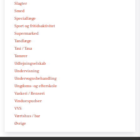
Slagter
Smed
Speciallæge
Sport og fritidsaktivitet
Supermarked
Tandlæge
Taxi / Taxa
Tømrer
Udlejningselskab
Undervisning
Undervognsbehandling
Ungdoms- og efterskole
Vaskeri / Renseri
Vinduespudser
VVS
Værtshus / bar
Øvrige