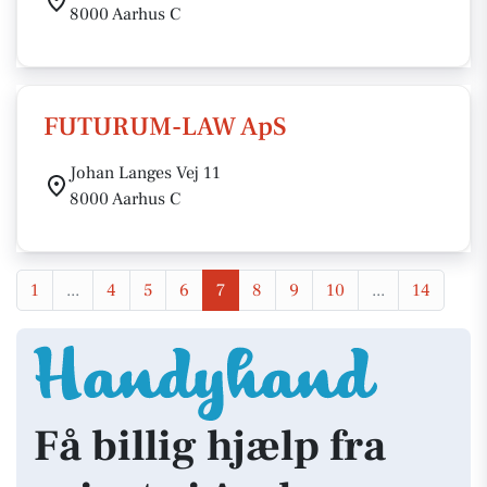
8000 Aarhus C
FUTURUM-LAW ApS
Johan Langes Vej 11
8000 Aarhus C
1
...
4
5
6
7
8
9
10
...
14
Få billig hjælp fra