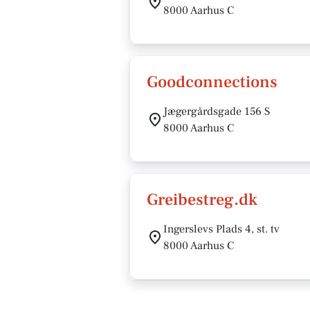
8000 Aarhus C
Goodconnections
Jægergårdsgade 156 S
8000 Aarhus C
Greibestreg.dk
Ingerslevs Plads 4, st. tv
8000 Aarhus C