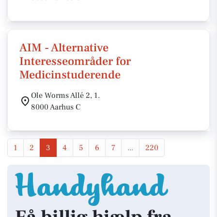
AIM - Alternative
Interesseområder for
Medicinstuderende
Ole Worms Allé 2, 1.
8000 Aarhus C
1
2
3
4
5
6
7
...
220