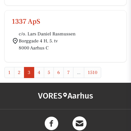
1337 ApS
c/o. Lars Daniel Rasmussen
Borggade 4 H, 5. tv
8000 Aarhus C
1
2
3
4
5
6
7
...
1510
VORES
Aarhus