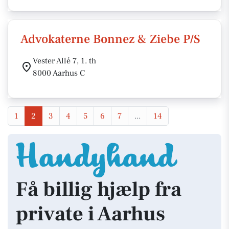
Advokaterne Bonnez & Ziebe P/S
Vester Allé 7, 1. th
8000 Aarhus C
1
2
3
4
5
6
7
...
14
Få billig hjælp fra
private i Aarhus