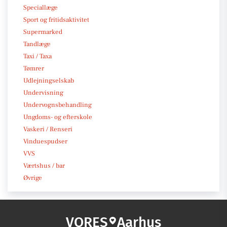
Speciallæge
Sport og fritidsaktivitet
Supermarked
Tandlæge
Taxi / Taxa
Tømrer
Udlejningselskab
Undervisning
Undervognsbehandling
Ungdoms- og efterskole
Vaskeri / Renseri
Vinduespudser
VVS
Værtshus / bar
Øvrige
VORES
Aarhus